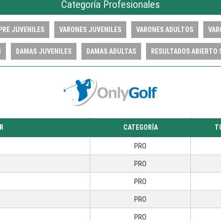
Categoría Profesionales
PRE JUVENILES
VARONES JUVENILES
VARONES ADULTOS
VAR
S
DAMAS JUVENILES
DAMAS ADULTAS
RESULTADOS ABIERTO 
R
CAT
EGORÍA
T
PRO
PRO
PRO
PRO
PRO