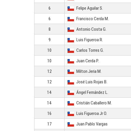
6
Felipe Aguilar S.
6
Francisco Cerda M.
8
Antonio Costa G.
9
Luis Figueroa R.
10
Carlos Torres G.
10
Juan Cerda P.
12
Milton Jeria M.
12
José Luis Rojas B.
14
Ángel Fernández L.
14
Cristián Caballero M.
16
Luis Figueroa Jr O.
17
Juan Pablo Vargas