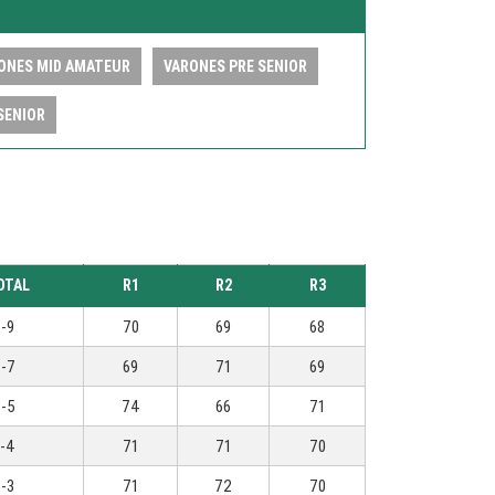
ONES MID AMATEUR
VARONES PRE SENIOR
SENIOR
OTAL
R1
R2
R3
-9
70
69
68
-7
69
71
69
-5
74
66
71
-4
71
71
70
-3
71
72
70